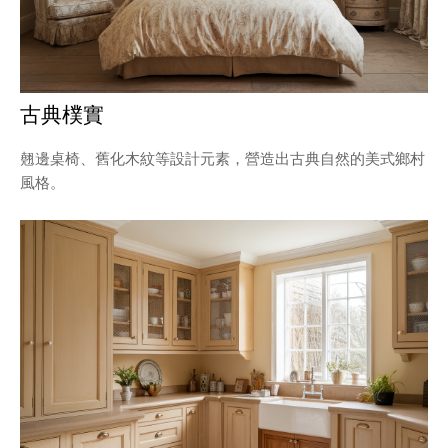
古典樸實
翹邊桌椅、舊化木紋等設計元素，營造出古典自然的美式鄉村
風格。