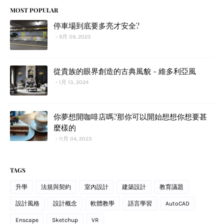
MOST POPULAR
停車場到底要多亮才安全?
9月 09, 2023
從貴族的眼界創造的古典風貌 - 維多利亞風
1月 13, 2024
你夢想開咖啡店嗎?那你可以開始想想你想要甚
麼樣的
11月 04, 2023
TAGS
升學
法規與契約
室內設計
建築設計
教育議題
設計風格
設計概念
軟體教學
語言學習
AutoCAD
Enscape
Sketchup
VR