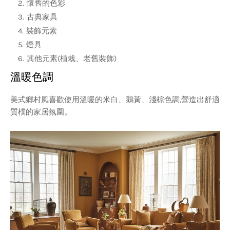
懷舊的色彩
古典家具
裝飾元素
燈具
其他元素(植栽、老舊裝飾)
溫暖色調
美式鄉村風喜歡使用溫暖的米白、鵝黃、淺棕色調,營造出舒適
質樸的家居氛圍。