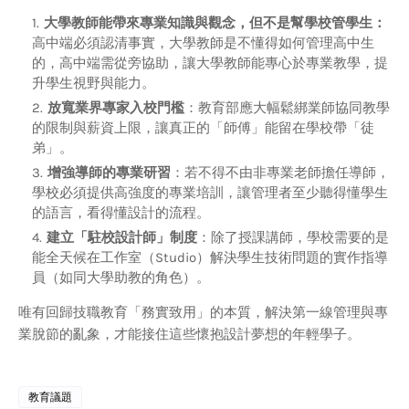
大學教師能帶來專業知識與觀念，但不是幫學校管學生：
高中端必須認清事實，大學教師是不懂得如何管理高中生
的，高中端需從旁協助，讓大學教師能專心於專業教學，提
升學生視野與能力。
放寬業界專家入校門檻
：教育部應大幅鬆綁業師協同教學
的限制與薪資上限，讓真正的「師傅」能留在學校帶「徒
弟」。
增強導師的專業研習
：若不得不由非專業老師擔任導師，
學校必須提供高強度的專業培訓，讓管理者至少聽得懂學生
的語言，看得懂設計的流程。
建立「駐校設計師」制度
：除了授課講師，學校需要的是
能全天候在工作室（Studio）解決學生技術問題的實作指導
員（如同大學助教的角色）。
唯有回歸技職教育「務實致用」的本質，解決第一線管理與專
業脫節的亂象，才能接住這些懷抱設計夢想的年輕學子。
教育議題