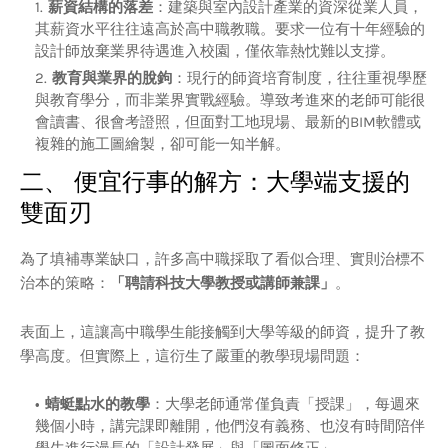
薪資結構的落差
：建築與室內設計產業的資深從業人員，
其薪資水平往往遠高於高中職教職。要求一位有十年經驗的
設計師放棄業界待遇進入校園，僅依靠熱忱難以支撐。
教育與業界的脫鉤
：現行的師資培育制度，往往重視學歷
與教育學分，而非業界實戰經驗。導致考進來的老師可能很
會讀書、很會考證照，但面對工地現場、最新的BIM軟體或
複雜的施工圖繪製，卻可能一知半解。
二、 便宜行事的解方：大學端支援的
雙面刃
為了填補專業缺口，許多高中職採取了看似合理、實則治標不
治本的策略：
「聘請科技大學教授或講師兼課」
。
表面上，這讓高中職學生能接觸到大學等級的師資，提升了教
學高度。但實際上，這衍生了嚴重的教學現場問題：
蜻蜓點水的教學
：大學老師通常僅負責「授課」，每週來
幾個小時，講完課即離開，他們沒有義務、也沒有時間陪伴