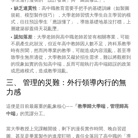
學生進行漫長的「設計發展」與「圖面修正」。
缺乏連貫性
：高中職教育需要手把手的基礎訓練（如製圖
規範、模型製作技巧），大學老師習慣大學生自主學習的模
式，往往預設學生「應該懂了」，導致基礎地基沒打穩，上
層建築卻蓋得天花亂墜。
認知落差
：大學老師與高中職老師若皆有相關專業，可能
不易產生此狀況，但近年高中教師因人數不足，跨科系教學
時有所聞，然而跨專業的教學，可能造成內容混亂，甚至導
致學生無所適從，大學教師又礙於招生需求，難以將觀察到
的現象如實的告知高中端，反而可能執行高中端錯誤的政策
或思維模式，造成教學混亂。
三、 管理的災難：外行領導內行的無
力感
這便是目前最嚴重的亂象核心——
「教學歸大學端，管理歸高
中端」
的荒謬分工。
當大學教授上完課離開後，剩下的漫長實作時間、晚自習趕
圖、甚至是畢業製作的進度盯哨，責任全落回了高中職的「導