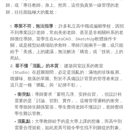
師」或「專任教師」身上。然而，這些負責第一線管理的老
師，往往面臨極大的尷尬：
專業不符，無法指導
： 許多私立高中職或偏鄉學校，因招
不到專業設計老師，常由美術老師、甚至是非相關科系的老
師擔任導師。當學生在AutoCAD、SketchUp軟體操作卡
關，或是模型結構塌陷求救時，導師只能兩手一攤，或只能
給予「美感」上的建議，無法解決「構造」或「技術」上的
死結。
看不懂「混亂」的本質
： 建築與室設系的教室
（Studio）在趕圖期間，必定是混亂的：滿地的珍珠板屑、
噴膠味、散落的草圖。對於不具備設計背景的管理者來說，
這只是一種「髒亂」與「紀律不彰」。
衝突點
：導師要求「窗明几淨、安靜自習」，但設計科
需要的是「討論、切割、實作」。這種管理邏輯的衝突，
常導致師生關係緊張，學生覺得老師不懂設計，老師覺得
學生難以管教。
混亂點：
大學教師給予的是大學上課的想像，而高中則
需要合理規範，如此差異可能令學生找不到聽從的對象。