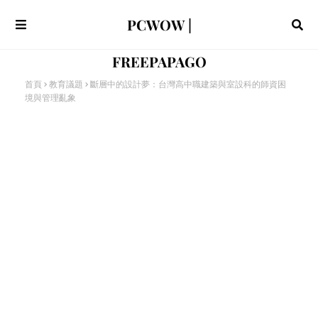
PCWOW |
FREEPAPAGO
首頁
教育議題
斷層中的設計夢：台灣高中職建築與室設科的師資困
境與管理亂象