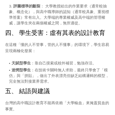
評圖標準的斷裂
： 大學教授給出的作業要求（通常較抽
象、概念化），與高中職導師的認知（通常較具象、重視標
準答案）常有出入。大學端的專業權威及高中端的管理權
威，讓學生夾在兩個權威之間，無所適從。
四、 學生受害：虛有其表的設計教育
在這種「懂的人不管事，管的人不懂事」的環境下，學生容易
呈現兩極化發展：
天賦型學生
：靠自己摸索或校外補習，勉強存活。
迷惘型學生
：在技術卡關時無人求助，最終只學會了「模
仿」與「拼貼」，做出了外表漂亮但缺乏結構邏輯的模型，
完全無法對接業界需求。
五、 結語與建議
台灣的高中職設計教育不能再依賴「大學輸血」來掩蓋貧血的
事實。