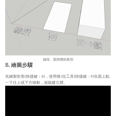
線段、面與體的差別
B. 繪圖步驟
先繪製矩形(快捷鍵：R)，使用推/拉工具(快捷鍵：P)在面上點
一下往上或下方移動，就能建立體。