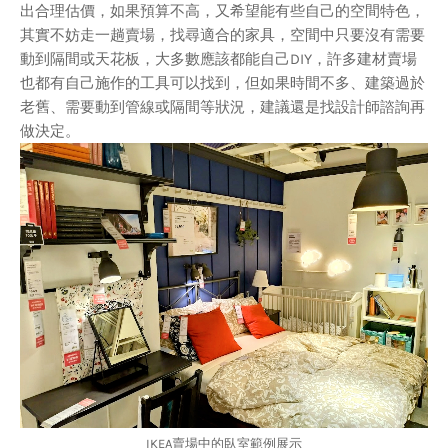
出合理估價，如果預算不高，又希望能有些自己的空間特色，
其實不妨走一趟賣場，找尋適合的家具，空間中只要沒有需要
動到隔間或天花板，大多數應該都能自己DIY，許多建材賣場
也都有自己施作的工具可以找到，但如果時間不多、建築過於
老舊、需要動到管線或隔間等狀況，建議還是找設計師諮詢再
做決定。
IKEA賣場中的臥室範例展示